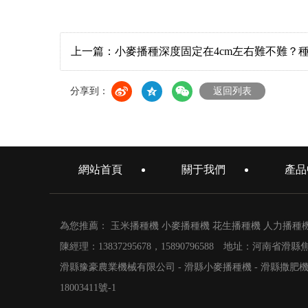
上一篇：
小麥播種深度固定在4cm左右難不難？
分享到：
返回列表
網站首頁
關于我們
產品
為您推薦：
玉米播種機
小麥播種機
花生播種機
人力播種
陳經理：13837295678，15890796588 地址：河南
滑縣豫豪農業機械有限公司 - 滑縣小麥播種機 - 滑縣撒肥機 All 
18003411號-1