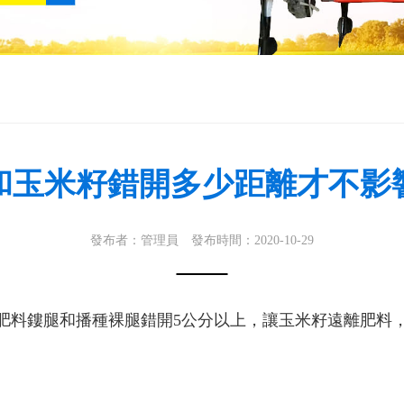
和玉米籽錯開多少距離才不影
發布者：管理員 發布時間：2020-10-29
料鏤腿和播種裸腿錯開5公分以上，讓玉米籽遠離肥料，