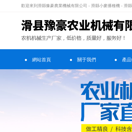
歡迎來到滑縣豫豪農業機械有限公司 - 滑縣小麥播種機 - 滑
● 網站首頁
● 關于我們
● 產