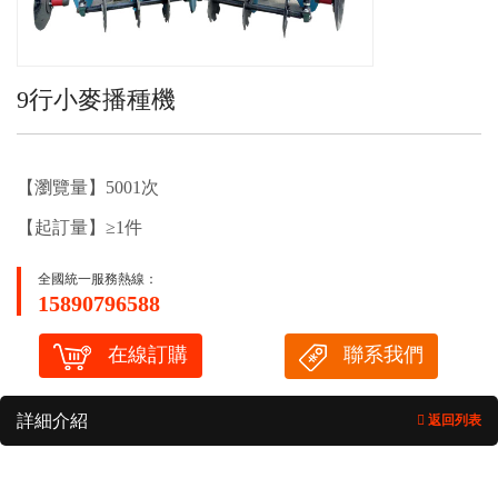
9行小麥播種機
【瀏覽量】5001次
【起訂量】≥1件
全國統一服務熱線：
15890796588
在線訂購
聯系我們
詳細介紹
返回列表